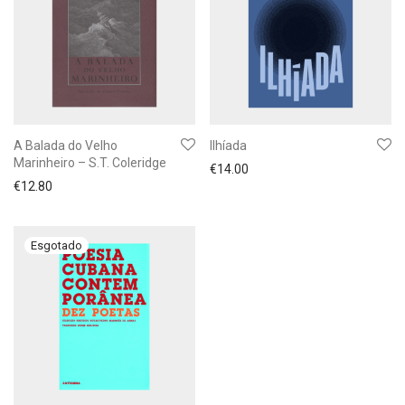
A Balada do Velho
Ilhíada
Marinheiro – S.T. Coleridge
€
14.00
€
12.80