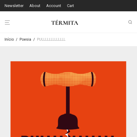
Newsletter
About
Account
Cart
Início
/
Poesia
/
PULLLLLLLLLLLLL