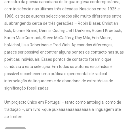
amostra da poesia canadiana de língua inglesa contemporânea,
com incidência nas últimas três décadas. Nascidos entre 1925 e
1966, os treze autores seleccionados são muito diferentes entre
si, abrangendo cerca de três gerações – Robin Blaser, Christian
Bök, Dionne Brand, Dennis Cooley, Jeff Derksen, Robert Kroetsch,
Karen Mac Cormack, Steve McCaffery, Roy Miki, Erín Moure,
bpNichol, Lisa Robertson e Fred Wah. Apesar das diferenças,
parece ser possível encontrar alguns pontos de contacto nas suas
poéticas individuais. Esses pontos de contacto foram o que
conduziu a esta selecção. Em todos os autores escolhidos é
possível reconhecer uma prática experimental de radical
interpelação da linguagem e de abandono de estratégias de
significação fossilizadas.
Um projecto único em Portugal – tanto como antologia, como de
tradução –, um livro «que puxaaaaaaaaaaaaaa a linguagem até
ao limite».