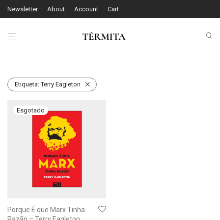
Newsletter
About
Account
Cart
Etiqueta:
Terry Eagleton
Porque É que Marx Tinha
Razão – Terry Eagleton