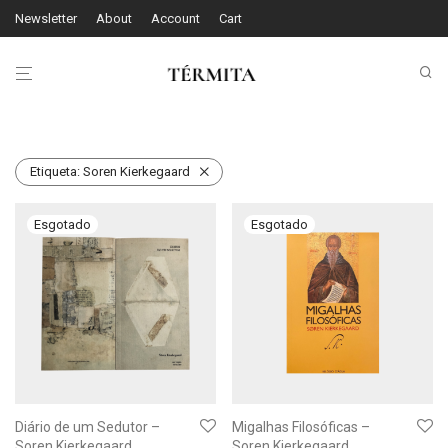
Newsletter
About
Account
Cart
Etiqueta:
Soren Kierkegaard
Diário de um Sedutor –
Migalhas Filosóficas –
Soren Kierkegaard
Soren Kierkegaard