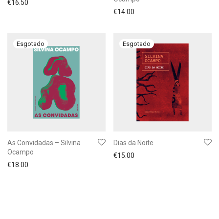
€
16.50
€
14.00
As Convidadas – Silvina
Dias da Noite
Ocampo
€
15.00
€
18.00