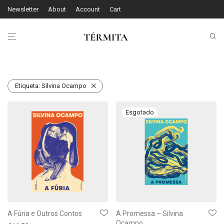
Newsletter
About
Account
Cart
Etiqueta:
Silvina Ocampo
A Fúria e Outros Contos
A Promessa – Silvina
Ocampo