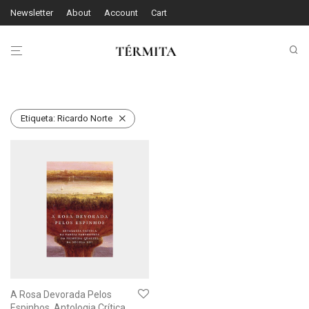
Newsletter
About
Account
Cart
Etiqueta:
Ricardo Norte
A Rosa Devorada Pelos
Espinhos. Antologia Crítica