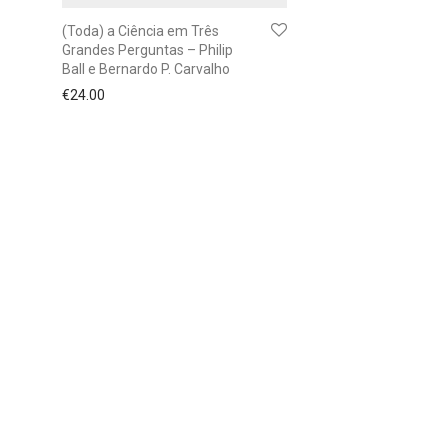
(Toda) a Ciência em Três
Grandes Perguntas – Philip
Ball e Bernardo P. Carvalho
€
24.00