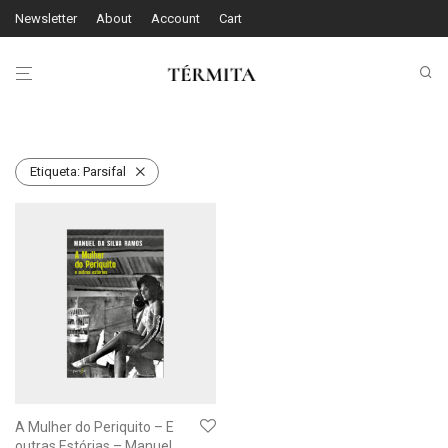
Newsletter
About
Account
Cart
Etiqueta:
Parsifal
A Mulher do Periquito – E
outras Estórias – Manuel