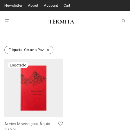
Newsletter
About
Account
Cart
Etiqueta:
Octavio Paz
Areias Movediças/ Águia
ou Sol