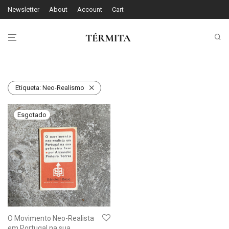
Newsletter
About
Account
Cart
Etiqueta:
Neo-Realismo
O Movimento Neo-Realista
em Portugal na sua