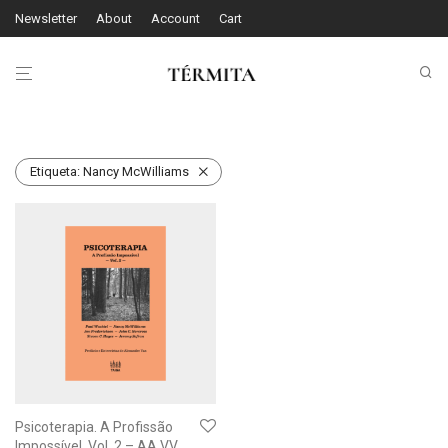
Newsletter
About
Account
Cart
Etiqueta:
Nancy McWilliams
Psicoterapia. A Profissão
Impossível. Vol. 2 – AA.VV.