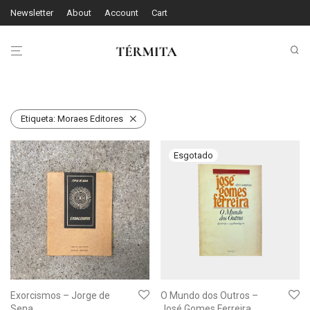
Newsletter
About
Account
Cart
Etiqueta:
Moraes Editores
Exorcismos – Jorge de
O Mundo dos Outros –
Sena
José Gomes Ferreira