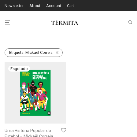
Newsletter
About
Account
Cart
Etiqueta:
Mickaël Correia
Uma História Popular do
Futebol – Mickaël Correia