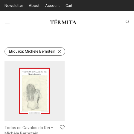
Newsletter
About
Account
Cart
Etiqueta:
Michèle Bernstein
Todos os Cavalos do Rei –
Michèle Bernstein