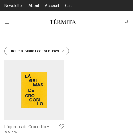
Newsletter
About
Account
Cart
Etiqueta:
Maria Leonor Nunes
Lágrimas de Crocodilo –
AA. VV.