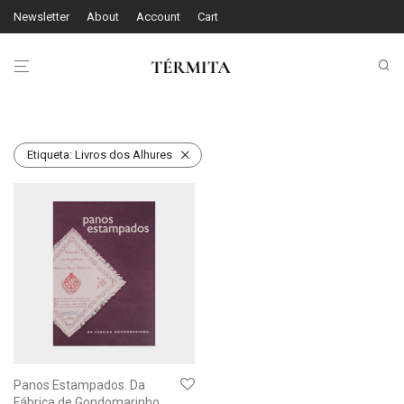
Newsletter
About
Account
Cart
Etiqueta:
Livros dos Alhures
Panos Estampados. Da
Fábrica de Gondomarinho