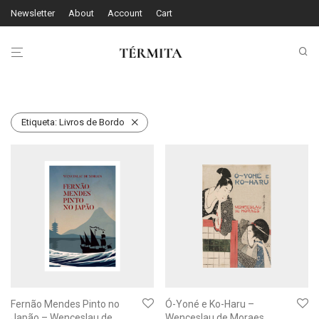
Newsletter
About
Account
Cart
Etiqueta:
Livros de Bordo
Fernão Mendes Pinto no
Ó-Yoné e Ko-Haru –
Japão – Wenceslau de
Wenceslau de Moraes