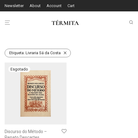
Newsletter
About
Account
Cart
Etiqueta:
Livraria Sá da Costa
Discurso do Método –
Renato Descartes