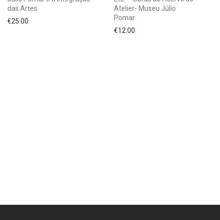
das Artes
Atelier- Museu Júlio
Pomar
€
25.00
€
12.00