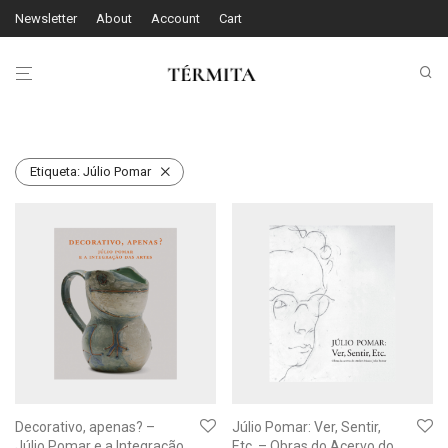
Newsletter
About
Account
Cart
Etiqueta:
Júlio Pomar
Decorativo, apenas? –
Júlio Pomar: Ver, Sentir,
Júlio Pomar e a Integração
Etc. – Obras do Acervo do