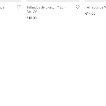
que
Telhados de Vidro, n.º 23 –
Telhados de V
AA. VV.
€
14.00
€
16.00