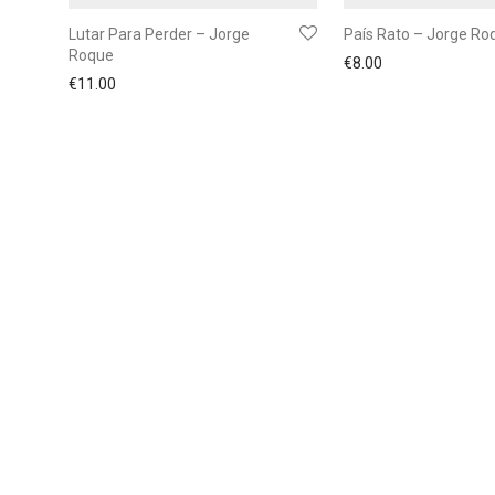
Lutar Para Perder – Jorge
País Rato – Jorge Ro
Roque
€
8.00
€
11.00