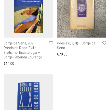
Jorge de Sena, 939
Poesia (I, II, III) – Jorge de
Randolph Road: Exílio,
Sena
Erotismo, Escatologia –
€
70.00
Jorge Fazenda Lourenço
€
14.00