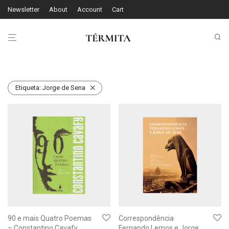
Newsletter
About
Account
Cart
Etiqueta:
Jorge de Sena
90 e mais Quatro Poemas
Correspondência
– Constantino Cavafy
Fernando Lemos e Jorge