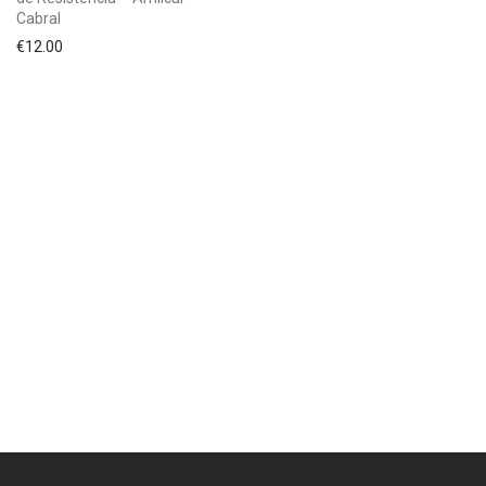
Cabral
€
12.00