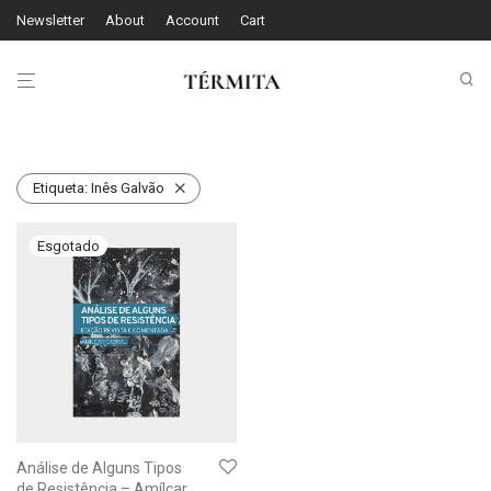
Newsletter
About
Account
Cart
Etiqueta:
Inês Galvão
Análise de Alguns Tipos
de Resistência – Amílcar