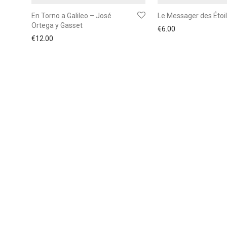
En Torno a Galileo – José
Le Messager des Étoi
Ortega y Gasset
€
6.00
€
12.00