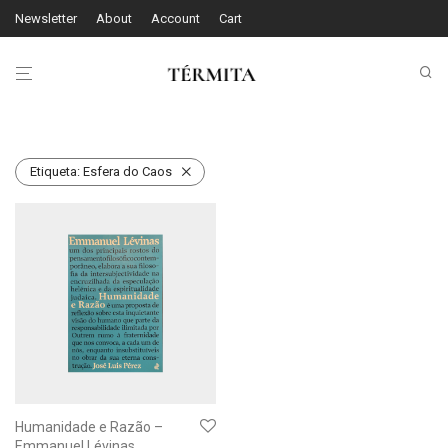
Newsletter
About
Account
Cart
Etiqueta:
Esfera do Caos
Humanidade e Razão –
Emmanuel Lévinas