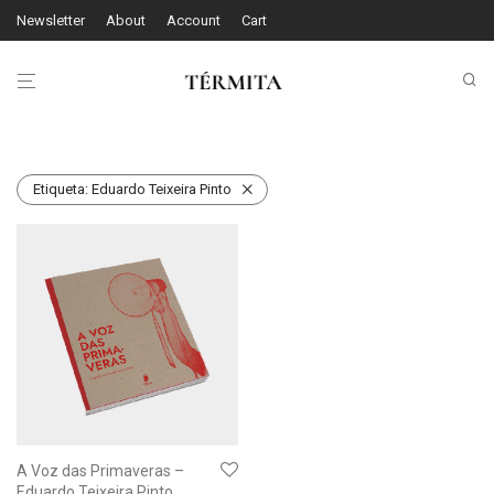
Newsletter
About
Account
Cart
Etiqueta:
Eduardo Teixeira Pinto
A Voz das Primaveras –
Eduardo Teixeira Pinto