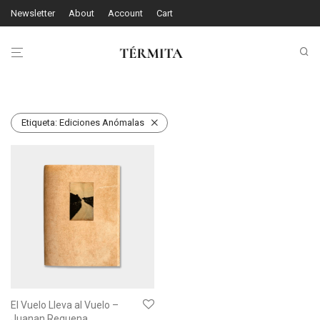
Newsletter
About
Account
Cart
Etiqueta:
Ediciones Anómalas
El Vuelo Lleva al Vuelo –
Juanan Requena