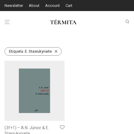
Newsletter
About
Account
Cart
Etiqueta:
E. Stasiukynaite
(3f+1) – A.N. Júnior & E.
Stasiukynaite