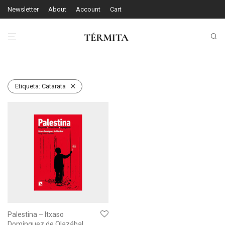
Newsletter
About
Account
Cart
Etiqueta:
Catarata
Palestina – Itxaso
Domínguez de Olazábal