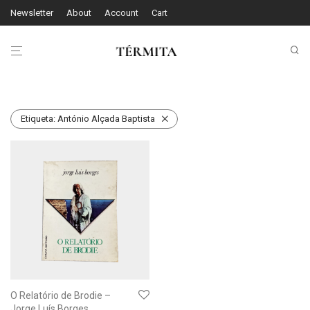
Newsletter
About
Account
Cart
Etiqueta:
António Alçada Baptista
O Relatório de Brodie –
Jorge Luís Borges