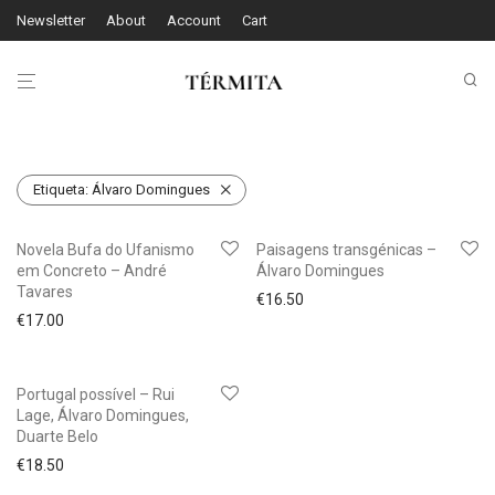
Newsletter
About
Account
Cart
Etiqueta:
Álvaro Domingues
Novela Bufa do Ufanismo
Paisagens transgénicas –
em Concreto – André
Álvaro Domingues
Tavares
€
16.50
€
17.00
Portugal possível – Rui
Lage, Álvaro Domingues,
Duarte Belo
€
18.50