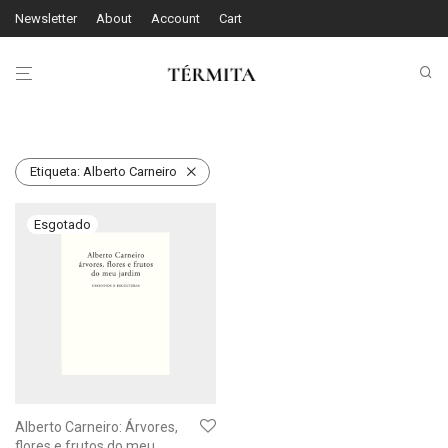
Newsletter
About
Account
Cart
Etiqueta:
Alberto Carneiro
Alberto Carneiro: Árvores,
flores e frutos do meu