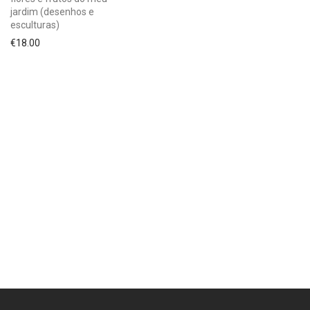
jardim (desenhos e
esculturas)
€
18.00