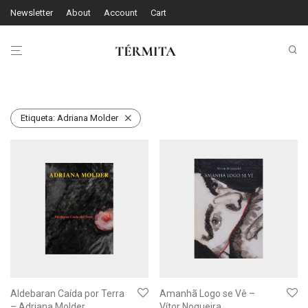
Newsletter
About
Account
Cart
Etiqueta:
Adriana Molder
Aldebaran Caída por Terra
Amanhã Logo se Vê –
– Adriana Molder
Vítor Nogueira