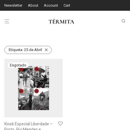
Newsletter
About
Account
Cart
Etiqueta:
25 de Abril
Kiosk Especial Liberdade –
Porto. Rui Mendes e