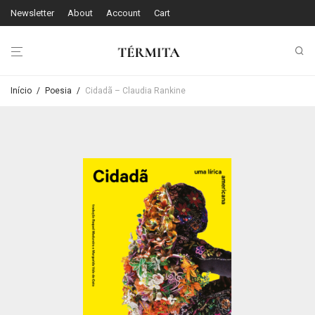
Newsletter
About
Account
Cart
Início
/
Poesia
/
Cidadã – Claudia Rankine