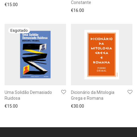
Constante
€
15.00
€
16.00
Uma Solidão Demasiado
Dicionário da Mitologia
Ruidosa
Grega e Romana
€
15.00
€
30.00