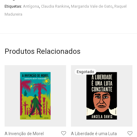
Etiquetas:
Antígona
,
Claudia Rankine
,
Margarida Vale de Gato
,
Raquel
Madureira
Produtos Relacionados
A Invenção de Morel
A Liberdade é uma Luta