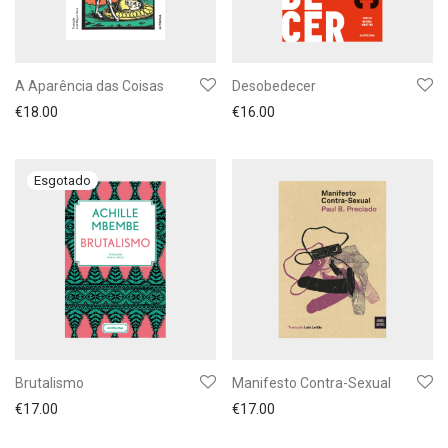
A Aparência das Coisas
Desobedecer
€
18.00
€
16.00
Brutalismo
Manifesto Contra-Sexual
€
17.00
€
17.00