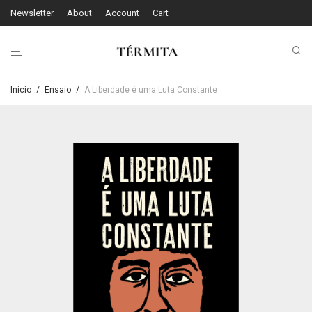
Newsletter
About
Account
Cart
Início
/
Ensaio
/
A Liberdade é uma Luta Constante