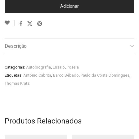
Adicionar
Descrição
Categorias:
Autobiografia
,
Ensaio
,
Poesia
Etiquetas:
António Cabrita
,
Barco Bêbado
,
Paulo da Costa Domingues
,
Thomas Kratz
Produtos Relacionados