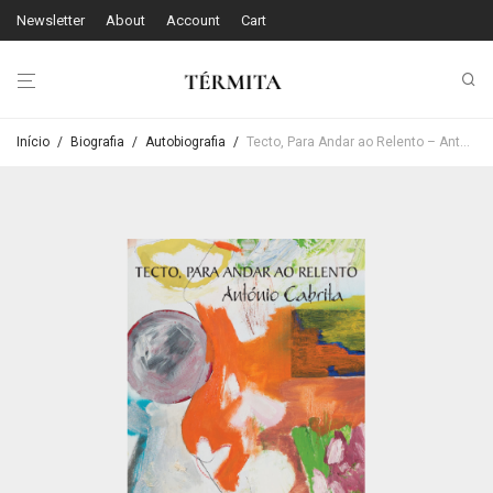
Newsletter
About
Account
Cart
Início
/
Biografia
/
Autobiografia
/
Tecto, Para Andar ao Relento – António Cabrita