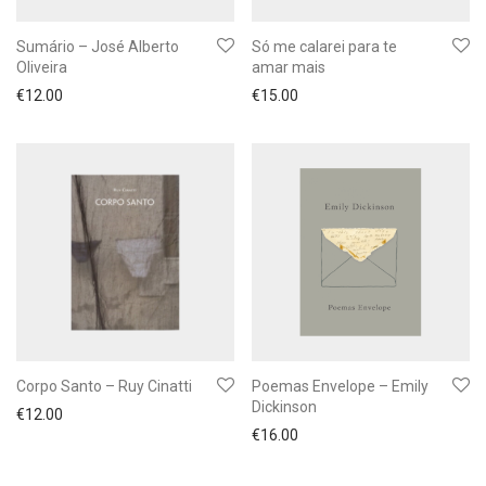
Sumário – José Alberto
Só me calarei para te
Oliveira
amar mais
€
12.00
€
15.00
Corpo Santo – Ruy Cinatti
Poemas Envelope – Emily
Dickinson
€
12.00
€
16.00