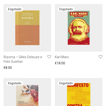
Rizoma – Gilles Deleuze e
Karl Marx
Felix Guattari
€
18.00
€
8.00