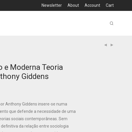
Newsletter
About
Account
Cart
o e Moderna Teoria
nthony Giddens
sor Anthony Giddens insere-se numa
ento que defende a necessidade de uma
 teorias sociais contemporâneas. Sem
definitiva da relação entre sociologia