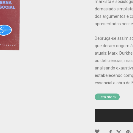
marxista e sociologi
demasiado simplista,
dos argumentos e c
apresentados nesse
Debruça-se assim so
que deram origem às
atuais: Marx, Durkh
ou deficiências, mas
analisando exaustiv
estabelecendo comp
essencial a obra de 
1 em stock