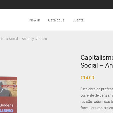
New in
Catalogue
Events
Teoria Social – Anthony Giddens
Capitalism
Social – A
€
14.00
Esta obra do profes
corrente de pensam
revisão radical das
formular uma crítica 