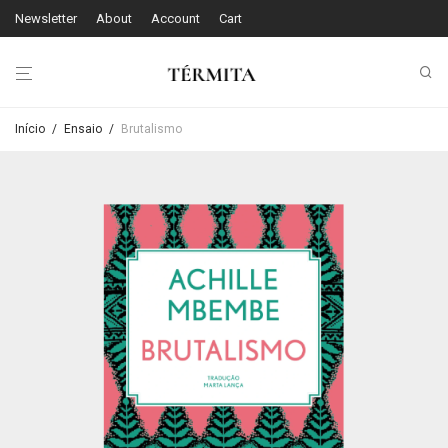
Newsletter
About
Account
Cart
Início
/
Ensaio
/
Brutalismo