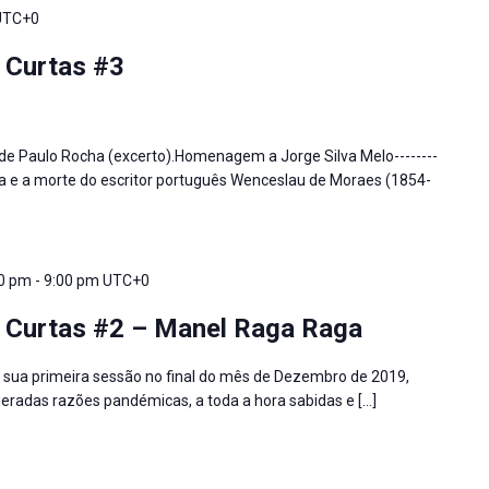
UTC+0
 Curtas #3
), de Paulo Rocha (excerto).Homenagem a Jorge Silva Melo--------
ida e a morte do escritor português Wenceslau de Moraes (1854-
00 pm
-
9:00 pm
UTC+0
 Curtas #2 – Manel Raga Raga
a sua primeira sessão no final do mês de Dezembro de 2019,
eradas razões pandémicas, a toda a hora sabidas e […]