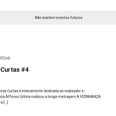
Não existem eventos futuros.
UTC+0
 Curtas #4
ras Curtas é inteiramente dedicada ao realizador e
chôa.Affonso Uchôa realizou a longa-metragem A VIZINHANÇA
a […]