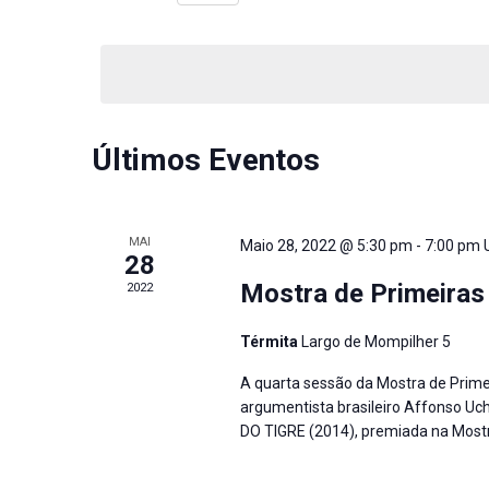
e
Procure
Selecione
por
visualização
a
Eventos
data.
de
com
palavra-
Eventos
chave.
Últimos Eventos
MAI
Maio 28, 2022 @ 5:30 pm
-
7:00 pm
28
Mostra de Primeiras
2022
Térmita
Largo de Mompilher 5
A quarta sessão da Mostra de Primei
argumentista brasileiro Affonso U
DO TIGRE (2014), premiada na Mostr