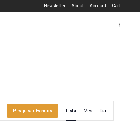
Newsletter
About
Account
Cart
Navegação
Pesquisar Eventos
Lista
Mês
Dia
de
visualização
de