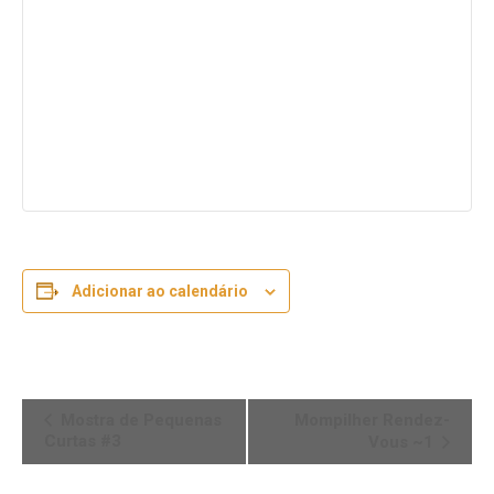
Adicionar ao calendário
Navegação
Mostra de Pequenas
Mompilher Rendez-
Curtas #3
Vous ~1
do
Evento