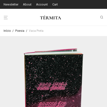
Newsletter
About
Account
Cart
Início
/
Poesia
/
Vaca Preta