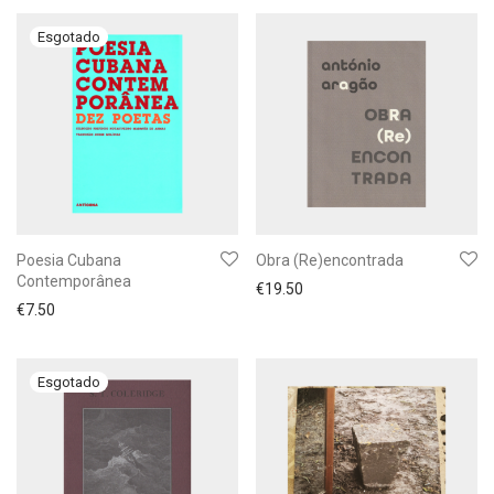
Poesia Cubana
Obra (Re)encontrada
Contemporânea
€
19.50
€
7.50