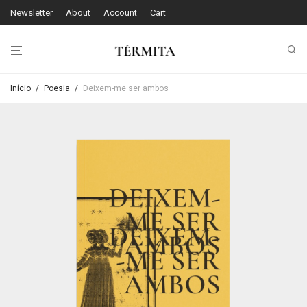
Newsletter
About
Account
Cart
Início
/
Poesia
/
Deixem-me ser ambos