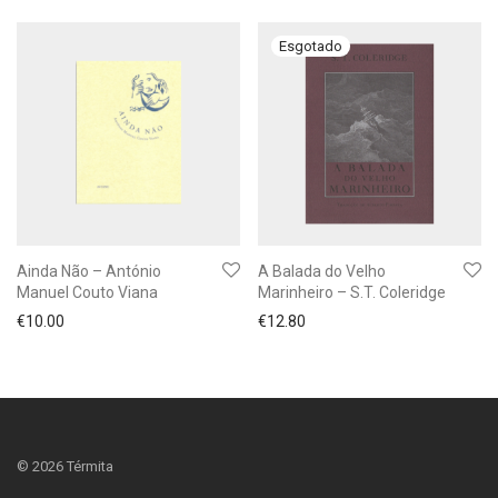
Ainda Não – António
A Balada do Velho
Manuel Couto Viana
Marinheiro – S.T. Coleridge
€
10.00
€
12.80
©
2026
Térmita