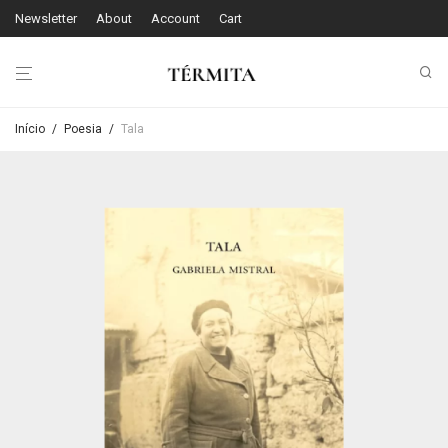
Newsletter
About
Account
Cart
Início
/
Poesia
/
Tala