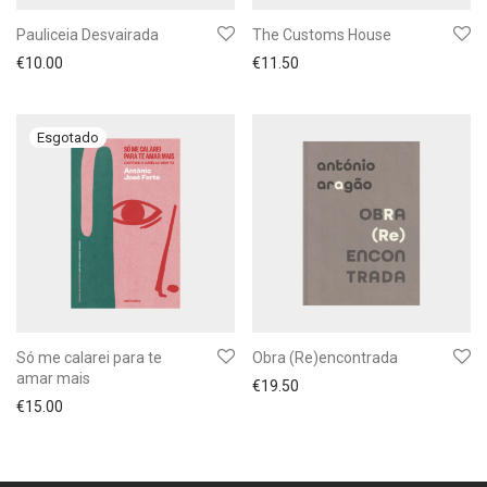
Pauliceia Desvairada
The Customs House
€
10.00
€
11.50
Só me calarei para te
Obra (Re)encontrada
amar mais
€
19.50
€
15.00