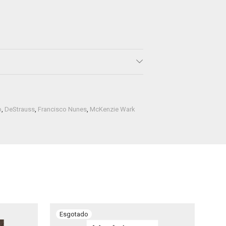
o
,
DeStrauss
,
Francisco Nunes
,
McKenzie Wark