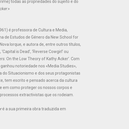
prime] todas as propriedades do sujeito e do
cker
.»
961) é professora de Cultura e Media,
ma de Estudos de Género da New School for
ova Iorque, e autora de, entre outros títulos,
 ‘Capital is Dead’, ‘Reverse Cowgirl’ ou
ers: On the Low Theory of Kathy Acker’. Com
, ganhou notoriedade nos «Media Studies»,
ta do Situacionismo e dos seus protagonistas
e, tem escrito e pensado acerca da cultura
 e em como proteger os nossos corpos e
processos extractivistas que os rodeiam.
r
é a sua primeira obra traduzida em