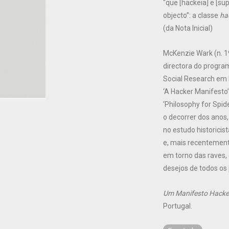
“que [hackeia] e [su
objecto”: a classe
ha
(da Nota Inicial)
McKenzie Wark (n. 1
directora do progra
Social Research em N
‘A Hacker Manifesto’,
‘Philosophy for Spid
o decorrer dos anos
no estudo historicis
e, mais recentement
em torno das raves,
desejos de todos os 
Um Manifesto Hacke
Portugal.