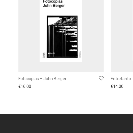
Fotocópias – John Berger
Entretanto
€
16.00
€
14.00