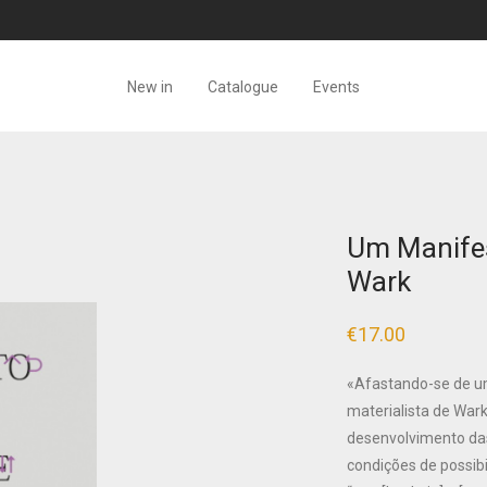
New in
Catalogue
Events
Um Manife
Wark
€
17.00
«Afastando-se de um
materialista de Wark 
desenvolvimento das
condições de possib