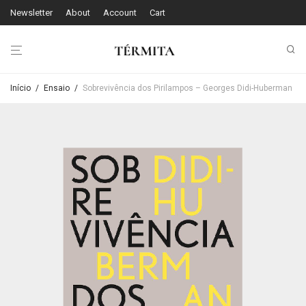
Newsletter
About
Account
Cart
Início
/
Ensaio
/
Sobrevivência dos Pirilampos – Georges Didi-Huberman