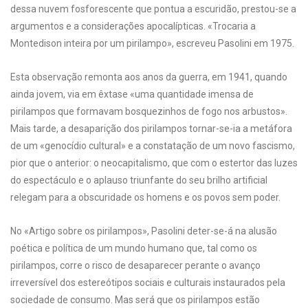
dessa nuvem fosforescente que pontua a escuridão, prestou-se a
argumentos e a considerações apocalípticas. «Trocaria a
Montedison inteira por um pirilampo», escreveu Pasolini em 1975.
Esta observação remonta aos anos da guerra, em 1941, quando
ainda jovem, via em êxtase «uma quantidade imensa de
pirilampos que formavam bosquezinhos de fogo nos arbustos».
Mais tarde, a desaparição dos pirilampos tornar-se-ia a metáfora
de um «genocídio cultural» e a constatação de um novo fascismo,
pior que o anterior: o neocapitalismo, que com o estertor das luzes
do espectáculo e o aplauso triunfante do seu brilho artificial
relegam para a obscuridade os homens e os povos sem poder.
No «Artigo sobre os pirilampos», Pasolini deter-se-á na alusão
poética e política de um mundo humano que, tal como os
pirilampos, corre o risco de desaparecer perante o avanço
irreversível dos estereótipos sociais e culturais instaurados pela
sociedade de consumo. Mas será que os pirilampos estão