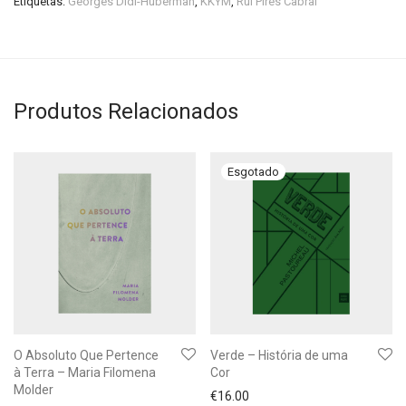
Etiquetas:
Georges Didi-Huberman
,
KKYM
,
Rui Pires Cabral
Produtos Relacionados
O Absoluto Que Pertence
Verde – História de uma
à Terra – Maria Filomena
Cor
Molder
€
16.00