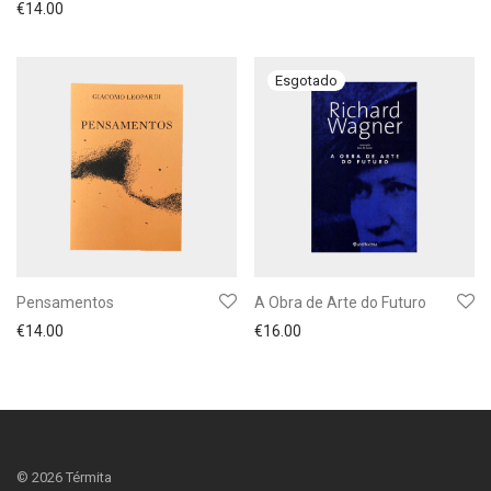
€
14.00
Pensamentos
A Obra de Arte do Futuro
€
14.00
€
16.00
©
2026
Térmita