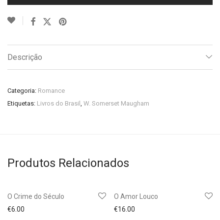
Descrição
Categoria:
Romance
Etiquetas:
Livros do Brasil
,
W. Somerset Maugham
Produtos Relacionados
O Crime do Século
O Amor Louco
€
6.00
€
16.00