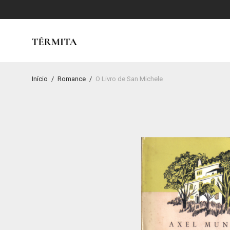
Início
/
Romance
/
O Livro de San Michele