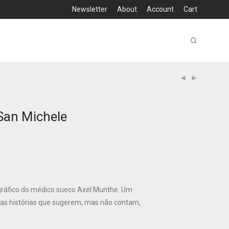
Newsletter
About
Account
Cart
 San Michele
gráfico do médico sueco Axel Munthe. Um
enas histórias que sugerem, mas não contam,