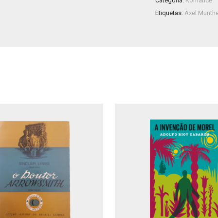
Categoria:
Romance
Etiquetas:
Axel Munth