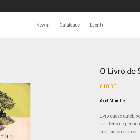
New in
Catalogue
Events
O Livro de
€
10.00
Axel Munthe
Livro quase autobio
livro feito de pequ
uma história maior.