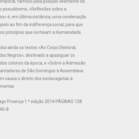
temporal, famoso pela posição veemente do
ob pseudónimo, «Reflexões sobre a
os» é, em última instância, uma condenação
apelo ao fim da indiferença social, para que
aos princípios que norteiam a Humanidade.
clui ainda os textos «Ao Corpo Eleitoral,
 dos Negros», destinado a apaziguar os
dos colonos da época, e «Sobre a Admissão
lantadores de São Domingos à Assembleia
m causa o direito dos esclavagistas à
amentar.
o Proença 1.ª edição 2014 PÁGINAS 128
40-8