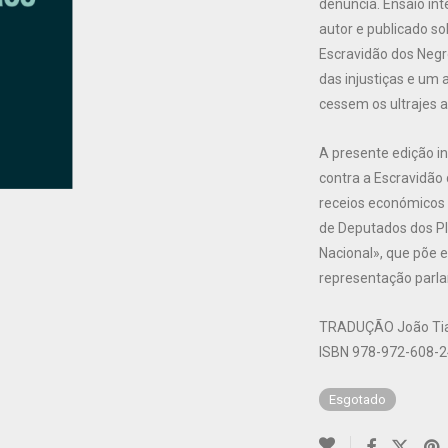
denúncia. Ensaio in
autor e publicado s
Escravidão dos Negr
das injustiças e um 
cessem os ultrajes 
A presente edição in
contra a Escravidão
receios económicos 
de Deputados dos P
Nacional», que põe e
representação parl
TRADUÇÃO João Tiag
ISBN 978-972-608-2
Esgotado