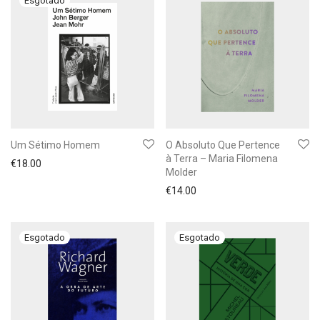
Um Sétimo Homem
O Absoluto Que Pertence
à Terra – Maria Filomena
€
18.00
Molder
€
14.00