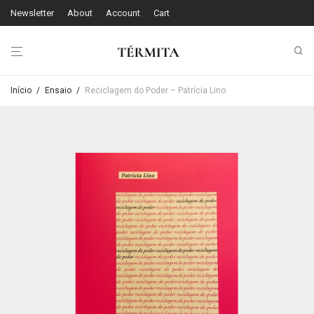
Newsletter
About
Account
Cart
Início
/
Ensaio
/
Reciclagem do Poder – Patrícia Lino